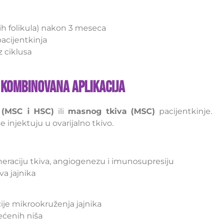
nih folikula) nakon 3 meseca
acijentkinja
 ciklusa
i Kombinovana Aplikacija
 (MSC i HSC)
ili
masnog tkiva (MSC)
pacijentkinje.
se injektuju u ovarijalno tkivo.
eneraciju tkiva, angiogenezu i imunosupresiju
a jajnika
je mikrookruženja jajnika
ećenih niša