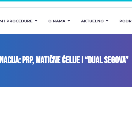
M I PROCEDURE
O NAMA
AKTUELNO
PODR
acija: PRP, matične ćelije i “Dual SEGOVA”