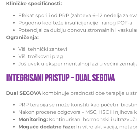
Kliničke specifičnosti:
Efekat sporiji od PRP (zahteva 6–12 nedelja za eva
Pogodno kod teže insuficijencije i ranog POF-a
Potencijal za dublju obnovu stromalnih i vasku
Ograničenja:
Viši tehnički zahtevi
Viši troškovni prag
Još uvek u eksperimentalnoj fazi u većini zemalj
Integrisani Pristup – Dual SEGOVA
Dual SEGOVA
kombinuje prednosti obe terapije u st
PRP terapija se može koristiti kao početni biost
Nakon procene odgovora – MSC, HSC ili njihova 
Monitoring:
Kontinurisani hormonski i ultrazvučn
Moguće dodatne faze:
In vitro aktivacija, meta