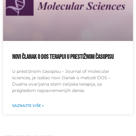
Novi članak o DOS terapiji u prestižnom časopisu
U prestižnom časopisu – Journal of molecular
sciences, je izašao novi članak o metodi DOS –
Dualna ovarijalna stem ćelijska terapija, sa
pregledom najsavremenijih danas
SAZNAJTE VIŠE »