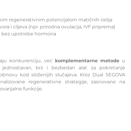
kim regenerativnim potencijalom matičnih ćelija
ra i ciljeva (npr. prirodna ovulacija, IVF priprema)
la bez upotrebe hormona
jaju konkurenciju, već
komplementarne metode
u
je jednostavan, brz i bezbedan alat za pokretanje
bnovu kod složenijih slučajeva. Kroz Dual SEGOVA
nalizovane regenerativne strategije, zasnovane na
varijalne funkcije.