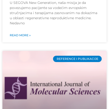
U SEGOVA New Generation, naša misija je da
povezujemo pacijente sa vodećim evropskim
stručnjacima i terapijama zasnovanim na dokazima
u oblasti regenerativne reproduktivne medicine.
Nedavno
READ MORE »
REFERENCE I PUBLIKACIJE