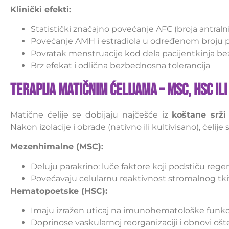
Klinički efekti:
Statistički značajno povećanje AFC (broja antral
Povećanje AMH i estradiola u određenom broju p
Povratak menstruacije kod dela pacijentkinja bez
Brz efekat i odlična bezbednosna tolerancija
Terapija Matičnim Ćelijama – MSC, HSC il
Matične ćelije se dobijaju najčešće iz
koštane srži
Nakon izolacije i obrade (nativno ili kultivisano), ćelije 
Mezenhimalne (MSC):
Deluju parakrino: luče faktore koji podstiču reg
Povećavaju celularnu reaktivnost stromalnog tkiv
Hematopoetske (HSC):
Imaju izražen uticaj na imunohematološke funkci
Doprinose vaskularnoj reorganizaciji i obnovi ošt