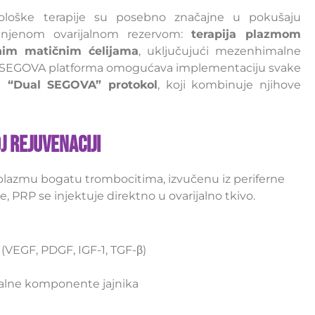
iološke terapije su posebno značajne u pokušaju
smanjenom ovarijalnom rezervom:
terapija plazmom
gnim matičnim ćelijama
, uključujući mezenhimalne
u. SEGOVA platforma omogućava implementaciju svake
ni “Dual SEGOVA” protokol
, koji kombinuje njihove
j Rejuvenaciji
u plazmu bogatu trombocitima, izvučenu iz periferne
e, PRP se injektuje direktno u ovarijalno tkivo.
 (VEGF, PDGF, IGF-1, TGF-β)
omalne komponente jajnika