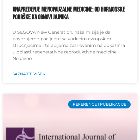
Unapređenje menopauzalne medicine: od hormonske
podrške ka obnovi jajnika
U SEGOVA New Generation, naša misija je da
povezujemo pacijente sa vodećim evropskim
stručnjacima i terapijama zasnovanim na dokazima
u oblasti regenerativne reproduktivne medicine.
Nedavno
SAZNAJTE VIŠE »
REFERENCE I PUBLIKACIJE