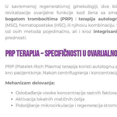
U savremenoj regenerativnoj ginekologiji, dve b
revitalizacije ovarijalne funkcije kod žena sa 
bogatom trombocitima (PRP)
i
terapija autolo
(MSC), hematopoetske (HSC), ili njihovu kombinacij
od ovih metoda pojedinačno, ali i kroz
integrisa
prednosti.
PRP Terapija – Specifičnosti u Ovarijalno
PRP (Platelet-Rich Plasma) terapija koristi autologn
krvi pacijentkinje. Nakon centrifugiranja i koncentracij
Mehanizam delovanja:
Oslobađanje visoke koncentracije rastnih faktora
Aktivacija lokalnih matičnih ćelija
Poboljšanje mikrocirkulacije i regeneracija str