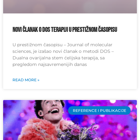
Novi članak o DOS terapiji u prestižnom časopisu
U prestižnom časopisu – Journal of molecular
sciences, je izašao novi članak o metodi DOS –
Dualna ovarijalna stem ćelijska terapija, sa
pregledom najsavremenijih danas
READ MORE »
REFERENCE I PUBLIKACIJE