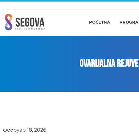
POČETNA
PROGRA
Ovarijalna Rejuven
фебруар 18, 2026