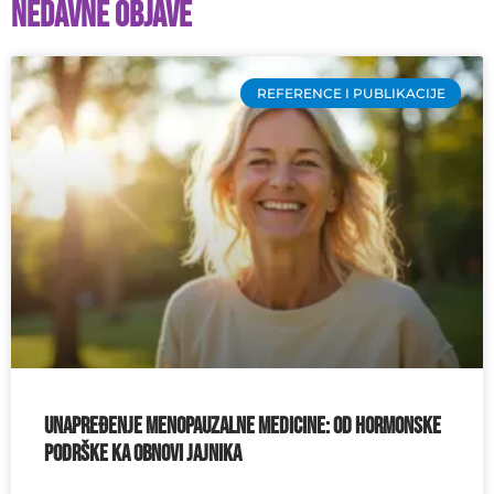
Nedavne objave
REFERENCE I PUBLIKACIJE
Unapređenje menopauzalne medicine: od hormonske
podrške ka obnovi jajnika