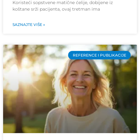
Koristeći sopstvene matične ćelije, dobijene iz
koštane srži pacijenta, ovaj tretman ima
SAZNAJTE VIŠE »
REFERENCE I PUBLIKACIJE