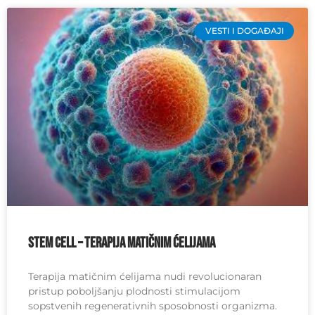
VESTI I DOGAĐAJI
Stem Cell – Terapija matičnim ćelijama
Terapija matičnim ćelijama nudi revolucionaran
pristup poboljšanju plodnosti stimulacijom
sopstvenih regenerativnih sposobnosti organizma.