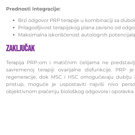
Prednosti integracije:
Brzi odgovor PRP terapije u kombinaciji sa dubo
Prilagodljivost terapijskog plana zavisno od odgovo
Maksimalna iskorišćenost autolognih potencija
Zaključak
Terapija PRP-om i matičnim ćelijama ne predstavl
savremenoj terapiji ovarijalne disfunkcije. PRP 
regeneracije, dok MSC i HSC omogućavaju dublju o
pristup, moguće je uspostaviti najviši nivo perso
objektivnom praćenju biološkog odgovora i oporavka o