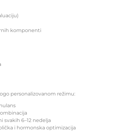
luaciju)
larnih komponenti
a
rogo personalizovanom režimu:
imulans
kombinacija
i svakih 6–12 nedelja
bolička i hormonska optimizacija