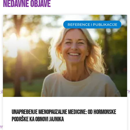
Nedavne objave
REFERENCE I PUBLIKACIJE
tility%3A+A+Systematic+Review.+Curr+Stem+Cell+Res+T
Unapređenje menopauzalne medicine: od hormonske
podrške ka obnovi jajnika
rr+Opin+Obstet+Gynecol.+2019