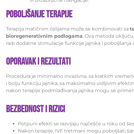
ili ultrazvučne navigacije.
Poboljšanje terapije
Terapija matičnim ćelijama može se kombinovati sa
t
bioregenerativnim podlogama
. Ova metoda uključuj
radi dodatne stimulacije funkcije jajnika i poboljšanja 
Oporavak i rezultati
Procedura je minimalno invazivna, sa kratkim vremen
i bolju funkciju jajnika, sa maksimalno vidljivim efek
nakon terapije podmlađivanja jajnika mogu se primeni
Bezbednost i rizici
Potpuni efekti se razvijaju najčešće u roku od še
Nakon terapije, IVF tretmani mogu poboljšati ša