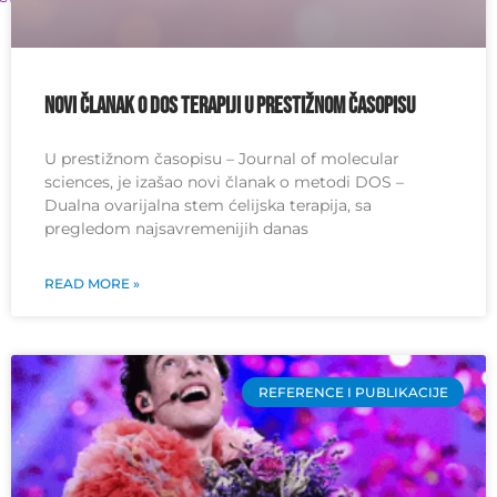
Novi članak o DOS terapiji u prestižnom časopisu
U prestižnom časopisu – Journal of molecular
sciences, je izašao novi članak o metodi DOS –
Dualna ovarijalna stem ćelijska terapija, sa
pregledom najsavremenijih danas
READ MORE »
REFERENCE I PUBLIKACIJE