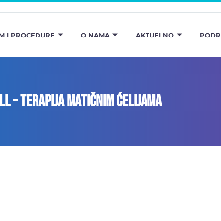
M I PROCEDURE
O NAMA
AKTUELNO
PODR
ll – Terapija matičnim ćelijama