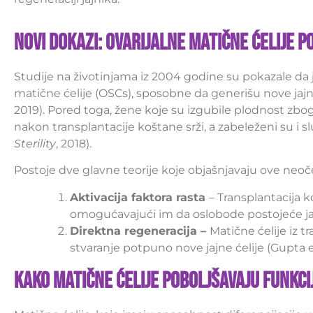
Novi dokazi: Ovarijalne matične ćelije p
Studije na životinjama iz 2004 godine su pokazale da j
matične ćelije (OSCs), sposobne da generišu nove jajn
2019). Pored toga, žene koje su izgubile plodnost zbog
nakon transplantacije koštane srži, a zabeleženi su i sl
Sterility
, 2018).
Postoje dve glavne teorije koje objašnjavaju ove neo
Aktivacija faktora rasta
– Transplantacija k
omogućavajući im da oslobode postojeće jaj
Direktna regeneracija –
Matične ćelije iz t
stvaranje potpuno nove jajne ćelije (Gupta et
Kako matične ćelije poboljšavaju funkci