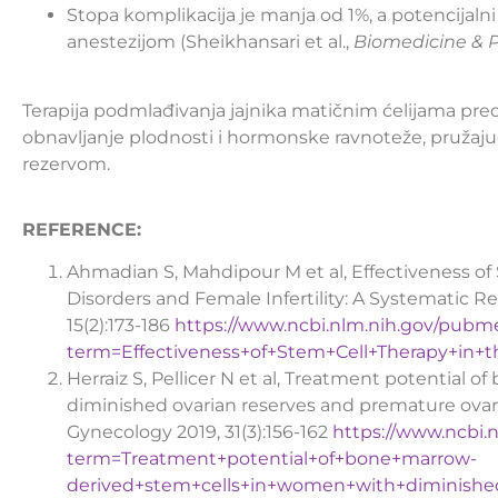
Stopa komplikacija je manja od 1%, a potencijalni
anestezijom (Sheikhansari et al.,
Biomedicine &
Terapija podmlađivanja jajnika matičnim ćelijama pred
obnavljanje plodnosti i hormonske ravnoteže, pruža
rezervom.
REFERENCE:
Ahmadian S, Mahdipour M et al, Effectiveness of
Disorders and Female Infertility: A Systematic R
15(2):173-186
https://www.ncbi.nlm.nih.gov/pubm
term=Effectiveness+of+Stem+Cell+Therapy+in+t
Herraiz S, Pellicer N et al, Treatment potential
diminished ovarian reserves and premature ovaria
Gynecology 2019, 31(3):156-162
https://www.ncbi.
term=Treatment+potential+of+bone+marrow-
derived+stem+cells+in+women+with+diminished