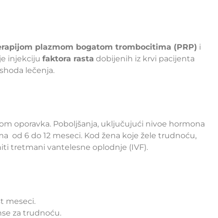
erapijom plazmom bogatom trombocitima (PRP)
i
e injekciju
faktora rasta
dobijenih iz krvi pacijenta
ishoda lečenja.
om oporavka. Poboljšanja, uključujući nivoe hormona
tima od 6 do 12 meseci. Kod žena koje žele trudnoću,
ti tretmani vantelesne oplodnje (IVF).
st meseci.
nse za trudnoću.