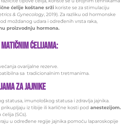
 različite tipove ćelija, koriste se u brojnim tehnikama
čne ćelije koštane srži
koriste se za stimulaciju
etrics & Gynecology
, 2019). Za razliku od hormonske
k od moždanog udara i određenih vrsta raka,
dnu proizvodnju hormona.
 matičnim ćelijama:
većanja ovarijalne rezerve.
patibilna sa tradicionalnim tretmanima.
jama za jajnike
 statusa, imunološkog statusa i zdravlja jajnika.
prikupljaju iz tibije ili karlične kosti pod
anestezijom.
ćelija (SCs).
tiraju u određene regije jajnika pomoću laparoskopije