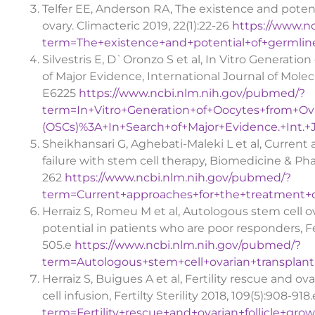
Telfer EE, Anderson RA, The existence and poten
ovary. Climacteric 2019, 22(1):22-26
https://www.n
term=The+existence+and+potential+of+germline
Silvestris E, D`Oronzo S et al, In Vitro Generatio
of Major Evidence, International Journal of Molecu
E6225
https://www.ncbi.nlm.nih.gov/pubmed/?
term=In+Vitro+Generation+of+Oocytes+from+Ov
(OSCs)%3A+In+Search+of+Major+Evidence.+Int.+J.
Sheikhansari G, Aghebati-Maleki L et al, Curren
failure with stem cell therapy, Biomedicine & Ph
262
https://www.ncbi.nlm.nih.gov/pubmed/?
term=Current+approaches+for+the+treatment+o
Herraiz S, Romeu M et al, Autologous stem cell o
potential in patients who are poor responders, Fert
505.e
https://www.ncbi.nlm.nih.gov/pubmed/?
term=Autologous+stem+cell+ovarian+transplanta
Herraiz S, Buigues A et al, Fertility rescue and 
cell infusion, Fertilty Sterility 2018, 109(5):908-918
term=Fertility+rescue+and+ovarian+follicle+gr