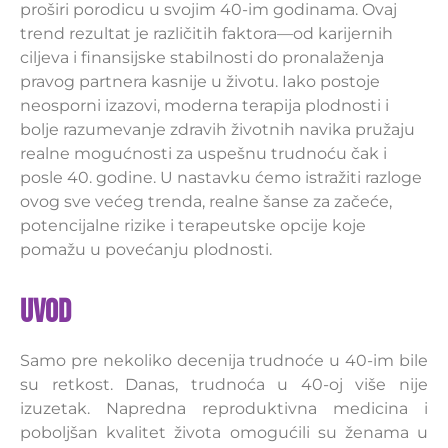
proširi porodicu u svojim 40-im godinama. Ovaj
trend rezultat je različitih faktora—od karijernih
ciljeva i finansijske stabilnosti do pronalaženja
pravog partnera kasnije u životu. Iako postoje
neosporni izazovi, moderna terapija plodnosti i
bolje razumevanje zdravih životnih navika pružaju
realne mogućnosti za uspešnu trudnoću čak i
posle 40. godine. U nastavku ćemo istražiti razloge
ovog sve većeg trenda, realne šanse za začeće,
potencijalne rizike i terapeutske opcije koje
pomažu u povećanju plodnosti.
Uvod
Samo pre nekoliko decenija trudnoće u 40-im bile
su retkost. Danas, trudnoća u 40-oj više nije
izuzetak. Napredna reproduktivna medicina i
poboljšan kvalitet života omogućili su ženama u