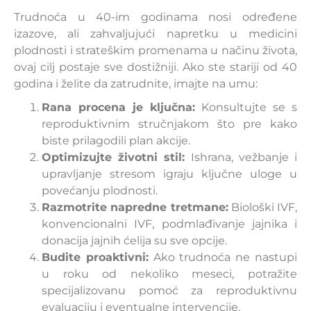
Trudnoća u 40-im godinama nosi određene
izazove, ali zahvaljujući napretku u medicini
plodnosti i strateškim promenama u načinu života,
ovaj cilj postaje sve dostižniji. Ako ste stariji od 40
godina i želite da zatrudnite, imajte na umu:
Rana procena je ključna:
Konsultujte se s
reproduktivnim stručnjakom što pre kako
biste prilagodili plan akcije.
Optimizujte životni stil:
Ishrana, vežbanje i
upravljanje stresom igraju ključne uloge u
povećanju plodnosti.
Razmotrite napredne tretmane:
Biološki IVF,
konvencionalni IVF, podmlađivanje jajnika i
donacija jajnih ćelija su sve opcije.
Budite proaktivni:
Ako trudnoća ne nastupi
u roku od nekoliko meseci, potražite
specijalizovanu pomoć za reproduktivnu
evaluaciju i eventualne intervencije.