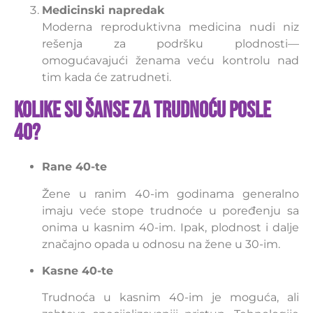
Medicinski napredak
Moderna reproduktivna medicina nudi niz
rešenja za podršku plodnosti—
omogućavajući ženama veću kontrolu nad
tim kada će zatrudneti.
Kolike su šanse za trudnoću posle
40?
Rane 40-te
Žene u ranim 40-im godinama generalno
imaju veće stope trudnoće u poređenju sa
onima u kasnim 40-im. Ipak, plodnost i dalje
značajno opada u odnosu na žene u 30-im.
Kasne 40-te
Trudnoća u kasnim 40-im je moguća, ali