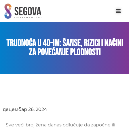
Trudnoća u 40-im: Šanse, rizici i načini
za povećanje plodnosti
децембар 26, 2024
Sve veći broj žena danas odlučuje da započne ili