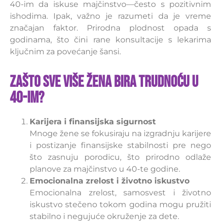
40-im da iskuse majčinstvo—često s pozitivnim
ishodima. Ipak, važno je razumeti da je vreme
značajan faktor. Prirodna plodnost opada s
godinama, što čini rane konsultacije s lekarima
ključnim za povećanje šansi.
Zašto sve više žena bira trudnoću u
40-im?
Karijera i finansijska sigurnost
Mnoge žene se fokusiraju na izgradnju karijere
i postizanje finansijske stabilnosti pre nego
što zasnuju porodicu, što prirodno odlaže
planove za majčinstvo u 40-te godine.
Emocionalna zrelost i životno iskustvo
Emocionalna zrelost, samosvest i životno
iskustvo stečeno tokom godina mogu pružiti
stabilno i negujuće okruženje za dete.