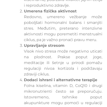
i reproduktivno zdravlje.
Umerena fizička aktivnost
Redovno, umereno vežbanje može
poboljšati hormonalni balans i smanjiti
stres. Međutim, preterano intenzivne
aktivnosti mogu poremetiti menstrualni
ciklus, pa je važno pronaći pravu meru.
Upravljanje stresom
Visok nivo stresa može negativno uticati
na plodnost. Prakse poput joge,
meditacije ili šetnje u prirodi pomažu
regulaciji nivoa kortizola i podržavaju
zdraviji ciklus.
Dodaci ishrani i alternativne terapije
Folna kiselina, vitamin D, CoQ10 i drugi
mikronutrienti često se preporučuju.
Istovremeno, tehnike poput
akupunkture mogu pomoći u regulaciji