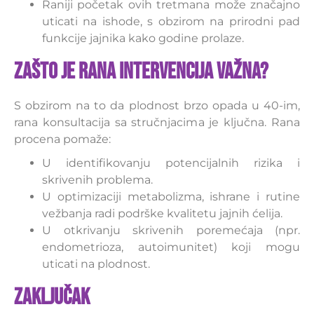
Raniji početak ovih tretmana može značajno
uticati na ishode, s obzirom na prirodni pad
funkcije jajnika kako godine prolaze.
Zašto je rana intervencija važna?
S obzirom na to da plodnost brzo opada u 40-im,
rana konsultacija sa stručnjacima je ključna. Rana
procena pomaže:
U identifikovanju potencijalnih rizika i
skrivenih problema.
U optimizaciji metabolizma, ishrane i rutine
vežbanja radi podrške kvalitetu jajnih ćelija.
U otkrivanju skrivenih poremećaja (npr.
endometrioza, autoimunitet) koji mogu
uticati na plodnost.
Zaključak