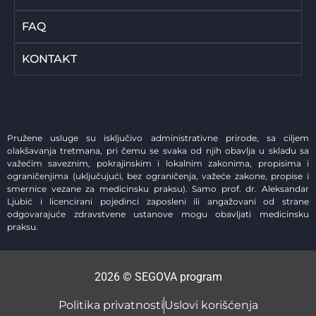
FAQ
KONTAKT
Pružene usluge su isključivo administrativne prirode, sa ciljem
olakšavanja tretmana, pri čemu se svaka od njih obavlja u skladu sa
važećim saveznim, pokrajinskim i lokalnim zakonima, propisima i
ograničenjima (uključujući, bez ograničenja, važeće zakone, propise i
smernice vezane za medicinsku praksu). Samo prof. dr. Aleksandar
Ljubić i licencirani pojedinci zaposleni ili angažovani od strane
odgovarajuće zdravstvene ustanove mogu obavljati medicinsku
praksu.
2026 © SEGOVA program
Politika privatnosti
Uslovi korišćenja