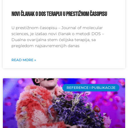
Novi članak o DOS terapiji u prestižnom časopisu
U prestižnom časopisu – Journal of molecular
sciences, je izašao novi članak o metodi DOS –
Dualna ovarijalna stem ćelijska terapija, sa
pregledom najsavremenijih danas
READ MORE »
REFERENCE I PUBLIKACIJE