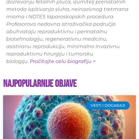
dozrevanju fetalnih pluća, izumitelj prenatalnih
metoda ispitivanja sluha, neinazivnog tretmana
mioma i NOTES laparoskopskih procedura.
Profesorova nedavna istraživačka područja
obuhvataju reproduktivnu i perinatalnu
biotehnologiju, regenerativnu medicinu,
asistiranu reprodukciju, minimalno invazivnu
reproduktivnu hirurgiju i tumorsku
biologiju.
Pročitajte celu biografiju >
Najpopularnije objave
VESTI I DOGAĐAJI