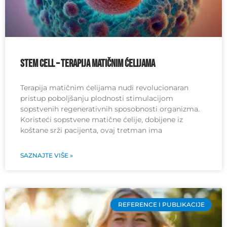
Stem Cell – Terapija matičnim ćelijama
Terapija matičnim ćelijama nudi revolucionaran
pristup poboljšanju plodnosti stimulacijom
sopstvenih regenerativnih sposobnosti organizma.
Koristeći sopstvene matične ćelije, dobijene iz
koštane srži pacijenta, ovaj tretman ima
SAZNAJTE VIŠE »
REFERENCE I PUBLIKACIJE