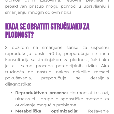
Uprkos ovim izazovima, redovni pregledi i
proaktivan pristup mogu pomoći u upravljanju i
smanjenju mnogih od ovih rizika.
Kada se obratiti stručnjaku za
plodnost?
S obzirom na smanjene šanse za uspešnu
reprodukciju posle 40-te, preporučuje se rana
konsultacija sa stručnjakom za plodnost, čak i ako
je cilj samo procena potencijalnih rizika. Ako
trudnoća ne nastupi nakon nekoliko meseci
pokušavanja, preporučuje se detaljnija
dijagnostika:
Reproduktivna procena:
Hormonski testovi,
ultrazvuci i druge dijagnostičke metode za
otkrivanje mogućih problema.
Metabolička optimizacija:
Rešavanje