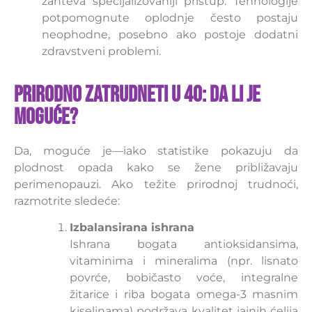
zahteva specijalizovaniji pristup. Tehnologije
potpomognute oplodnje često postaju
neophodne, posebno ako postoje dodatni
zdravstveni problemi.
Prirodno zatrudneti u 40: Da li je
moguće?
Da, moguće je—iako statistike pokazuju da
plodnost opada kako se žene približavaju
perimenopauzi. Ako težite prirodnoj trudnoći,
razmotrite sledeće:
Izbalansirana ishrana
Ishrana bogata antioksidansima,
vitaminima i mineralima (npr. lisnato
povrće, bobičasto voće, integralne
žitarice i riba bogata omega-3 masnim
kiselinama) podržava kvalitet jajnih ćelija