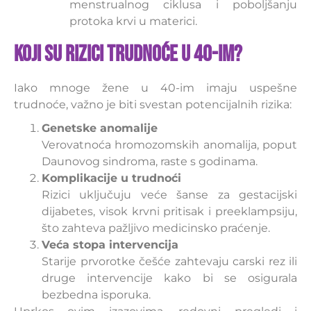
menstrualnog ciklusa i poboljšanju
protoka krvi u materici.
Koji su rizici trudnoće u 40-im?
Iako mnoge žene u 40-im imaju uspešne
trudnoće, važno je biti svestan potencijalnih rizika:
Genetske anomalije
Verovatnoća hromozomskih anomalija, poput
Daunovog sindroma, raste s godinama.
Komplikacije u trudnoći
Rizici uključuju veće šanse za gestacijski
dijabetes, visok krvni pritisak i preeklampsiju,
što zahteva pažljivo medicinsko praćenje.
Veća stopa intervencija
Starije prvorotke češće zahtevaju carski rez ili
druge intervencije kako bi se osigurala
bezbedna isporuka.