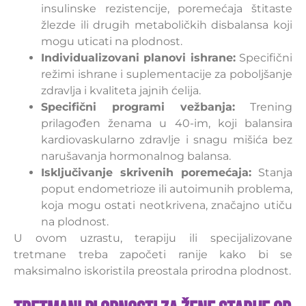
insulinske rezistencije, poremećaja štitaste
žlezde ili drugih metaboličkih disbalansa koji
mogu uticati na plodnost.
Individualizovani planovi ishrane:
Specifični
režimi ishrane i suplementacije za poboljšanje
zdravlja i kvaliteta jajnih ćelija.
Specifični programi vežbanja:
Trening
prilagođen ženama u 40-im, koji balansira
kardiovaskularno zdravlje i snagu mišića bez
narušavanja hormonalnog balansa.
Isključivanje skrivenih poremećaja:
Stanja
poput endometrioze ili autoimunih problema,
koja mogu ostati neotkrivena, značajno utiču
na plodnost.
U ovom uzrastu, terapiju ili specijalizovane
tretmane treba započeti ranije kako bi se
maksimalno iskoristila preostala prirodna plodnost.