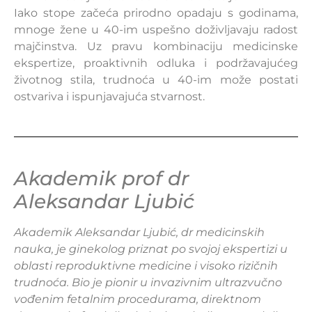
Iako stope začeća prirodno opadaju s godinama,
mnoge žene u 40-im uspešno doživljavaju radost
majčinstva. Uz pravu kombinaciju medicinske
ekspertize, proaktivnih odluka i podržavajućeg
životnog stila, trudnoća u 40-im može postati
ostvariva i ispunjavajuća stvarnost.
Akademik prof dr
Aleksandar Ljubić
Akademik Aleksandar Ljubić, dr medicinskih
nauka, je ginekolog priznat po svojoj ekspertizi u
oblasti reproduktivne medicine i visoko rizičnih
trudnoća. Bio je pionir u invazivnim ultrazvučno
vođenim fetalnim procedurama, direktnom