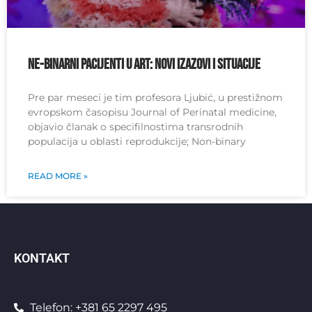
Ne-binarni pacijenti u ART: novi izazovi i situacije
Pre par meseci je tim profesora Ljubić, u prestižnom
evropskom časopisu Journal of Perinatal medicine,
objavio članak o specifilnostima transrodnih
populacija u oblasti reprodukcije; Non-binary
READ MORE »
KONTAKT
Telefon: +381 65 2297 495