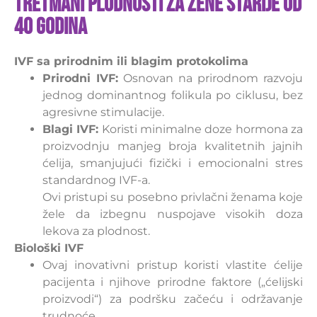
Tretmani plodnosti za žene starije od
40 godina
IVF sa prirodnim ili blagim protokolima
Prirodni IVF:
Osnovan na prirodnom razvoju
jednog dominantnog folikula po ciklusu, bez
agresivne stimulacije.
Blagi IVF:
Koristi minimalne doze hormona za
proizvodnju manjeg broja kvalitetnih jajnih
ćelija, smanjujući fizički i emocionalni stres
standardnog IVF-a.
Ovi pristupi su posebno privlačni ženama koje
žele da izbegnu nuspojave visokih doza
lekova za plodnost.
Biološki IVF
Ovaj inovativni pristup koristi vlastite ćelije
pacijenta i njihove prirodne faktore („ćelijski
proizvodi“) za podršku začeću i održavanje
trudnoće.