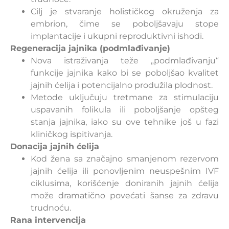
Cilj je stvaranje holističkog okruženja za
embrion, čime se poboljšavaju stope
implantacije i ukupni reproduktivni ishodi.
Regeneracija jajnika (podmlađivanje)
Nova istraživanja teže „podmlađivanju“
funkcije jajnika kako bi se poboljšao kvalitet
jajnih ćelija i potencijalno produžila plodnost.
Metode uključuju tretmane za stimulaciju
uspavanih folikula ili poboljšanje opšteg
stanja jajnika, iako su ove tehnike još u fazi
kliničkog ispitivanja.
Donacija jajnih ćelija
Kod žena sa značajno smanjenom rezervom
jajnih ćelija ili ponovljenim neuspešnim IVF
ciklusima, korišćenje doniranih jajnih ćelija
može dramatično povećati šanse za zdravu
trudnoću.
Rana intervencija