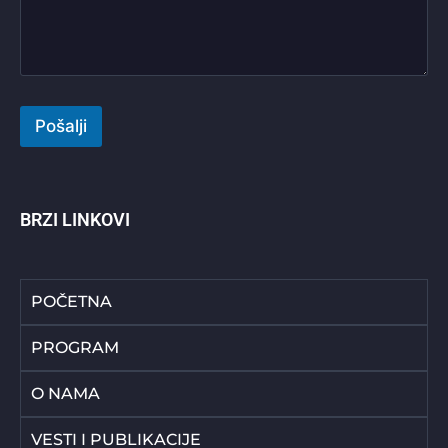
r
a
*
u
*
k
a
*
Pošalji
BRZI LINKOVI
POČETNA
PROGRAM
O NAMA
VESTI I PUBLIKACIJE