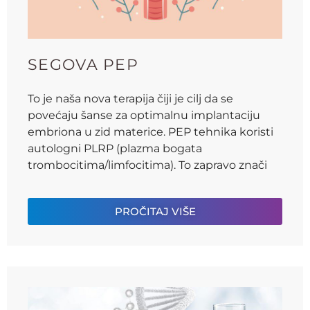
SEGOVA PEP
To je naša nova terapija čiji je cilj da se
povećaju šanse za optimalnu implantaciju
embriona u zid materice. PEP tehnika koristi
autologni PLRP (plazma bogata
trombocitima/limfocitima). To zapravo znači
PROČITAJ VIŠE