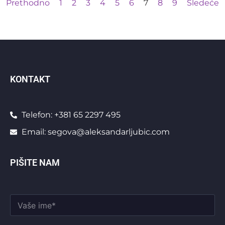
Prethodno
1
2
3
4
5
6
7
8
9
Sledeće
KONTAKT
Telefon: +381 65 2297 495
Email: segova@aleksandarljubic.com
PIŠITE NAM
V
a
š