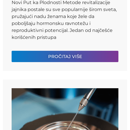
Novi Put ka Plodnosti Metode revitalizacije
jajnika postale su sve popularnije širom sveta,
pružajući nadu ženama koje žele da
poboljšaju hormonsku ravnotežu i
reproduktivni potencijal. Jedan od najčešće
korišćenih pristupa
PROČITAJ VIŠE