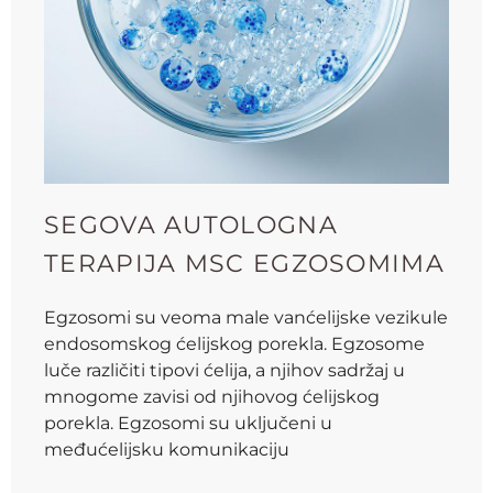
SEGOVA AUTOLOGNA
TERAPIJA MSC EGZOSOMIMA
Egzosomi su veoma male vanćelijske vezikule
endosomskog ćelijskog porekla. Egzosome
luče različiti tipovi ćelija, a njihov sadržaj u
mnogome zavisi od njihovog ćelijskog
porekla. Egzosomi su uključeni u
međućelijsku komunikaciju