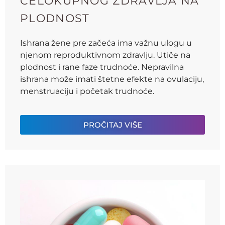
CELOKUPNOG ZDRAVLJA NA
PLODNOST
Ishrana žene pre začeća ima važnu ulogu u
njenom reproduktivnom zdravlju. Utiče na
plodnost i rane faze trudnoće. Nepravilna
ishrana može imati štetne efekte na ovulaciju,
menstruaciju i početak trudnoće.
PROČITAJ VIŠE