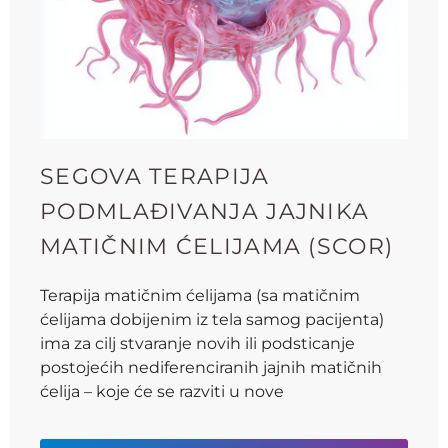
SEGOVA TERAPIJA
PODMLAĐIVANJA JAJNIKA
MATIČNIM ĆELIJAMA (SCOR)
Terapija matičnim ćelijama (sa matičnim
ćelijama dobijenim iz tela samog pacijenta)
ima za cilj stvaranje novih ili podsticanje
postojećih nediferenciranih jajnih matičnih
ćelija – koje će se razviti u nove