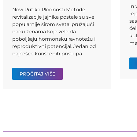
In 
Novi Put ka Plodnosti Metode
rep
revitalizacije jajnika postale su sve
sas
popularnije širom sveta, pružajući
ćel
nadu ženama koje žele da
kul
poboljšaju hormonsku ravnotežu i
mat
reproduktivni potencijal. Jedan od
najčešće korišćenih pristupa
PROČITAJ VIŠE