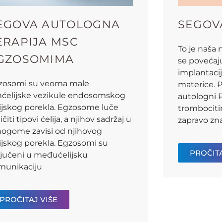
EGOVA AUTOLOGNA
SEGOV
ERAPIJA MSC
To je naša n
GZOSOMIMA
se povećaj
implantaci
zosomi su veoma male
materice. P
nćelijske vezikule endosomskog
autologni 
lijskog porekla. Egzosome luče
trombociti
ličiti tipovi ćelija, a njihov sadržaj u
zapravo zn
ogome zavisi od njihovog
ijskog porekla. Egzosomi su
PROČITA
ljučeni u međućelijsku
munikaciju
PROČITAJ VIŠE