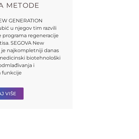
A METODE
EW GENERATION
ubić u njegov tim razvili
je programa regeneracije
estisa. SEGOVA New
 je najkompletniji danas
edicinski biotehnološki
dmlađivanja i
 funkcije
J VIŠE