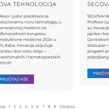
OVA TEHNOLOGIJA
SEGOV
fesor Ljubić predstavio je
SEGOVA N
volucionarnu novu tehnologiju u
Profesor Lj
generativnoj medicini na
su inovaci
đunarodnom kongresu
jajnika i t
produktivne medicine 2024 u
Generation
i, Katar. Inovacija uključuje
dostupan m
trebu dve vrste ćelija —
program po
zenhimalnih i hematopoetskih
poboljšanja
tičnih
PROČITA
PROČITAJ VIŠE
dno
1
2
3
4
5
6
7
8
9
Sledeće