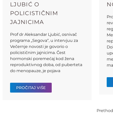
LJUBIĆ O
N
POLICISTIČNIM
Pro
JAJNICIMA
re
re
Prof dr Aleksandar Ljubić, osnivač
Me
programa „Segova“, u intervjuu za
re
Večernje novosti je govorio o
Doh
policističnim jajnicima. Čest
upo
hormonski poremećaj kod žena
me
reproduktivnog doba, od puberteta
ma
do menopauze, je pojava
PROČITAJ VIŠE
Pretho