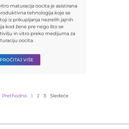
vitro maturacija oocita je asistirana
roduktivna tehnologija koje se
toji iz prikupljanja nezrelih jajnih
ija kod žene pre nego što se
tivišu in vitro preko medijuma za
uraciju oocita.
PROČITAJ VIŠE
Prethodno
1
2
3
Sledeće