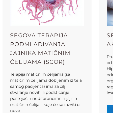
SEGOVA TERAPIJA
S
PODMLAĐIVANJA
A
JAJNIKA MATIČNIM
Pro
ĆELIJAMA (SCOR)
od 
Hi
Terapija matičnim ćelijama (sa
od
matičnim ćelijama dobijenim iz tela
org
samog pacijenta) ima za cilj
reg
stvaranje novih ili podsticanje
im
postojećih nediferenciranih jajnih
matičnih ćelija – koje će se razviti u
nove