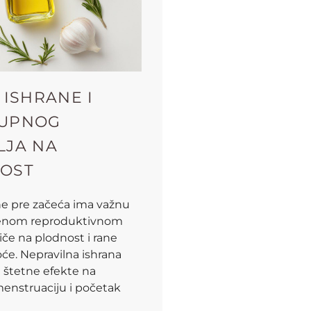
 ISHRANE I
UPNOG
LJA NA
OST
ne pre začeća ima važnu
jenom reproduktivnom
tiče na plodnost i rane
će. Nepravilna ishrana
 štetne efekte na
menstruaciju i početak