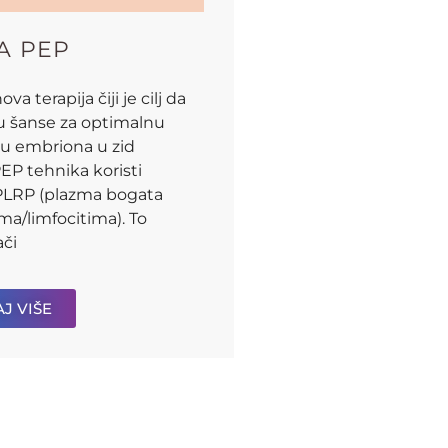
A PEP
ova terapija čiji je cilj da
u šanse za optimalnu
ju embriona u zid
EP tehnika koristi
PLRP (plazma bogata
ma/limfocitima). To
ači
J VIŠE