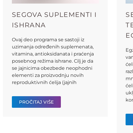
SEGOVA SUPLEMENTI I
S
ISHRANA
T
E
Ovaj deo programa se sastoji iz
uzimanja određenih suplemenata,
Eg
vitamina, antioksidanata i praćenja
va
posebnog režima ishrane. Cilj je da
će
se jajnicima obezbede neophodni
raz
elementi za proizvodnju novih
mn
reproduktivnih ćelija (jajnih
ćel
uk
ko
PROČITAJ VIŠE