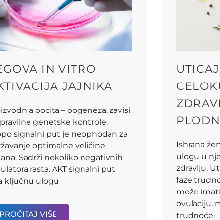
EGOVA IN VITRO
UTICAJ
KTIVACIJA JAJNIKA
CELOK
ZDRAV
izvodnja oocita – oogeneza, zavisi
PLODN
pravilne genetske kontrole.
ppo signalni put je neophodan za
Ishrana že
ržavanje optimalne veličine
ulogu u n
ana. Sadrži nekoliko negativnih
zdravlju. U
ulatora rasta. AKT signalni put
faze trudno
a ključnu ulogu
može imati
ovulaciju, 
PROČITAJ VIŠE
trudnoće.