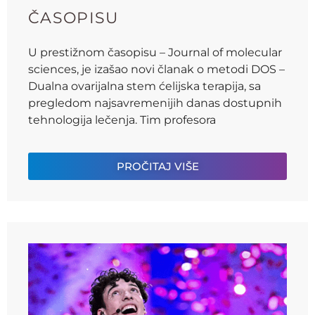
ČASOPISU
U prestižnom časopisu – Journal of molecular
sciences, je izašao novi članak o metodi DOS –
Dualna ovarijalna stem ćelijska terapija, sa
pregledom najsavremenijih danas dostupnih
tehnologija lečenja. Tim profesora
PROČITAJ VIŠE