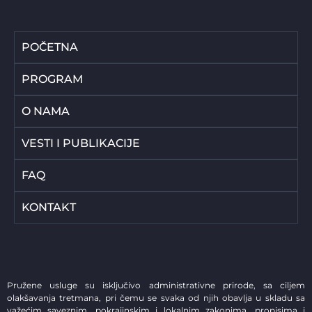
POČETNA
PROGRAM
O NAMA
VESTI I PUBLIKACIJE
FAQ
KONTAKT
Pružene usluge su isključivo administrativne prirode, sa ciljem
olakšavanja tretmana, pri čemu se svaka od njih obavlja u skladu sa
važećim saveznim, pokrajinskim i lokalnim zakonima, propisima i