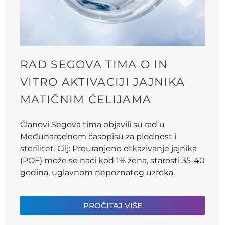
RAD SEGOVA TIMA O IN
VITRO AKTIVACIJI JAJNIKA
MATIČNIM ĆELIJAMA
Članovi Segova tima objavili su rad u
Međunarodnom časopisu za plodnost i
sterilitet. Cilj: Preuranjeno otkazivanje jajnika
(POF) može se naći kod 1% žena, starosti 35-40
godina, uglavnom nepoznatog uzroka.
PROČITAJ VIŠE