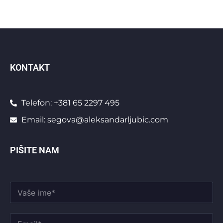
KONTAKT
Telefon: +381 65 2297 495
Email: segova@aleksandarljubic.com
PIŠITE NAM
V
a
š
V
e
E
a